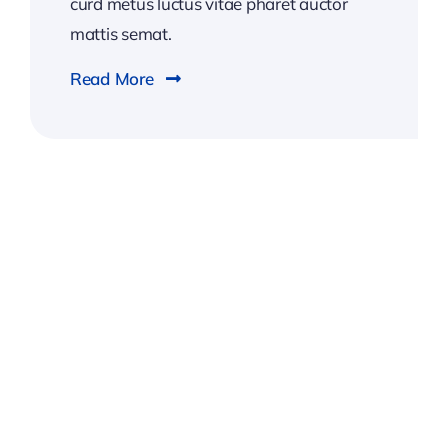
curd metus luctus vitae pharet auctor
mattis semat.
Read More
2026
Business
Conference